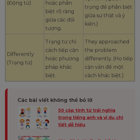
(Động từ)
hoặc phân
trọng để phân biệt
(Danh từ)
cho cái gì đó
biệt sản phẩm là
biệt rõ ràng
giữa sự thật và ý
khác biệt
rất quan trọng
giữa các đối
kiến.)
hoặc đặc
trong một thị
tượng.
biệt.
trường cạnh
tranh.)
Trạng từ chỉ
They approached
cách tiếp cận
the problem
Differently
Tính chất có
The function is
hoặc phương
differently. (Họ tiếp
(Trạng từ)
thể phân
differentiable at
pháp khác
cận vấn đề một
biệt, chia nhỏ
this point, allowing
biệt.
cách khác biệt.)
hay nhận
us to calculate its
Differentiable
biết sự khác
derivative. (Hàm số
(Tính từ)
biệt giữa các
có thể phân biệt tại
Các bài viết không thể bỏ lỡ
đối tượng
điểm này, cho phép
50 cặp tính từ trái nghĩa
hoặc hình
chúng ta tính đạo
trong tiếng anh và ví dụ chi
thức.
hàm của nó.)
tiết dễ hiểu