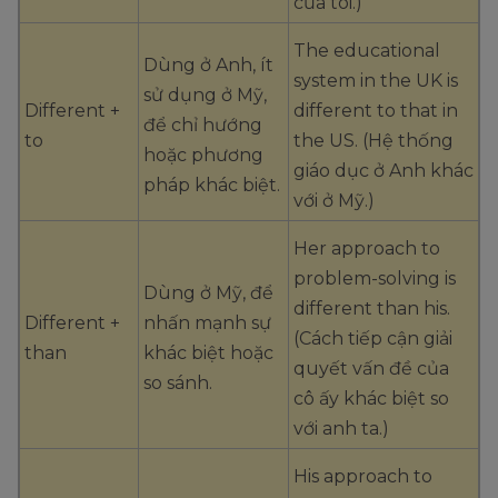
của tôi.)
The educational
Dùng ở Anh, ít
system in the UK is
sử dụng ở Mỹ,
Different +
different to that in
để chỉ hướng
to
the US. (Hệ thống
hoặc phương
giáo dục ở Anh khác
pháp khác biệt.
với ở Mỹ.)
Her approach to
problem-solving is
Dùng ở Mỹ, để
different than his.
Different +
nhấn mạnh sự
(Cách tiếp cận giải
than
khác biệt hoặc
quyết vấn đề của
so sánh.
cô ấy khác biệt so
với anh ta.)
His approach to