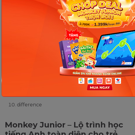
Đáp án:
difference
different
different
different
different
different
different
difference
different
difference
Monkey Junior – Lộ trình học
tiếng Anh toàn diện cho trẻ