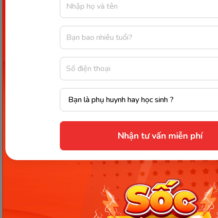
The two approaches to solving the problem
are very __________.
The quality of these two services is very
__________.
The two cars are __________ in terms of fuel
efficiency.
The restaurant offers a __________ menu
compared to other restaurants in the area.
His views on the topic are __________ from ours.
Nhận tư vấn miễn phí
There is a significant __________ in the prices of
the two phones.
The student answered the questions in a
__________ way.
The differences in income between rich and
poor countries are vast.