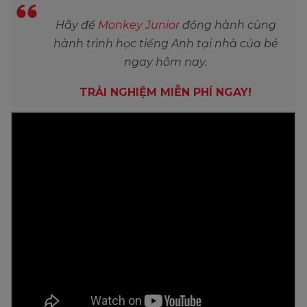
Hãy để
Monkey Junior
đồng hành cùng
hành trình học tiếng Anh tại nhà của bé
ngay hôm nay.
TRẢI NGHIỆM MIỄN PHÍ NGAY!