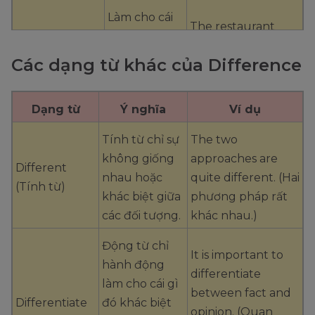
Làm cho cái
The restaurant
gì đó khác
tries to
biệt hoặc
Các dạng từ khác của Difference
differentiate itself
phân biệt
by offering unique
những điểm
Differentiate
dishes.(Nhà hàng
Dạng từ
Ý nghĩa
Ví dụ
đặc biệt của
(Động từ)
cố gắng làm nổi
một đối
Tính từ chỉ sự
The two
bật mình bằng
tượng hoặc
không giống
approaches are
cách cung cấp
Different
tình huống
nhau hoặc
quite different. (Hai
những món ăn độc
(Tính từ)
so với những
khác biệt giữa
phương pháp rất
đáo.)
thứ khác.
các đối tượng.
khác nhau.)
Product
Động từ chỉ
It is important to
Hành động
differentiation is
hành động
differentiate
hoặc quá
essential in a
làm cho cái gì
between fact and
trình phân
competitive
Differentiate
đó khác biệt
opinion. (Quan
Differentiation
biệt hoặc làm
market. (Sự phân