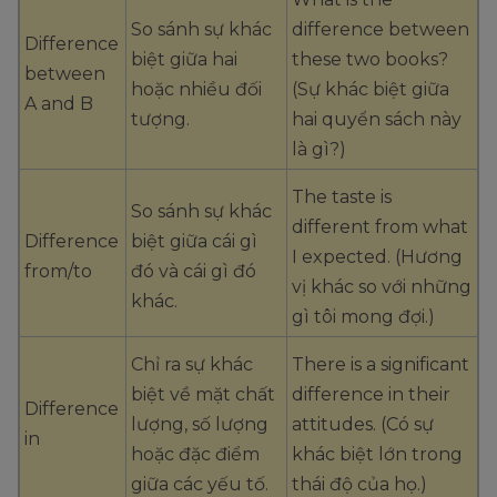
So sánh sự khác
difference between
Difference
biệt giữa hai
these two books?
between
hoặc nhiều đối
(Sự khác biệt giữa
A and B
tượng.
hai quyển sách này
là gì?)
The taste is
So sánh sự khác
different from what
Difference
biệt giữa cái gì
I expected. (Hương
from/to
đó và cái gì đó
vị khác so với những
khác.
gì tôi mong đợi.)
Chỉ ra sự khác
There is a significant
biệt về mặt chất
difference in their
Difference
lượng, số lượng
attitudes. (Có sự
in
hoặc đặc điểm
khác biệt lớn trong
giữa các yếu tố.
thái độ của họ.)