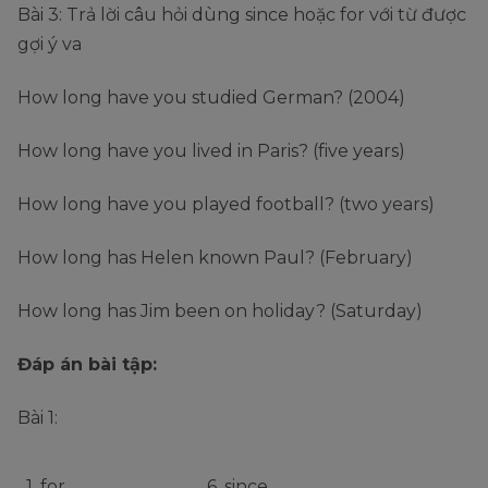
Bài 3: Trả lời câu hỏi dùng since hoặc for với từ được
gợi ý va
How long have you studied German? (2004)
How long have you lived in Paris? (five years)
How long have you played football? (two years)
How long has Helen known Paul? (February)
How long has Jim been on holiday? (Saturday)
Đáp án bài tập:
Bài 1:
1. for
6. since