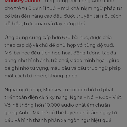
Monkey Junior
– ứng dụng học tiếng Anh dành
cho trẻ từ 0 đến 11 tuổi – mọi khái niệm ngữ pháp từ
cơ bản đến nâng cao đều được truyền tải một cách
dễ hiểu, trực quan và đầy hứng thú.
Ứng dụng cung cấp hơn 670 bài học, được chia
theo cấp độ và chủ đề phù hợp với từng độ tuổi.
Mỗi bài học đều tích hợp hoạt động tương tác đa
dạng như hình ảnh, trò chơi, video minh họa… giúp
bé ghi nhớ từ vựng, mẫu câu và cấu trúc ngữ pháp
một cách tự nhiên, không gò bó.
Ngoài ngữ pháp, Monkey Junior còn hỗ trợ phát
triển toàn diện cả 4 kỹ năng: Nghe – Nói – Đọc – Viết.
Với hệ thống hơn 10.000 audio phát âm chuẩn
giọng Anh – Mỹ, trẻ có thể luyện phát âm ngay từ
đầu và hình thành phản xạ ngôn ngữ hiệu quả.