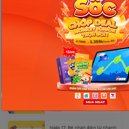
Các Bài Viết Mới Nhất
[Thảo luận] Cơn thịnh nộ (ăn
vạ) của trẻ | Kỷ luật tích cực #17
Ngày 18: Vì sao bé nhanh quên
từ tiếng Anh? Cách giúp con
nhớ lâu mà không cần học
nhiều
Ngày 17: Bé nhận diện từ nhanh