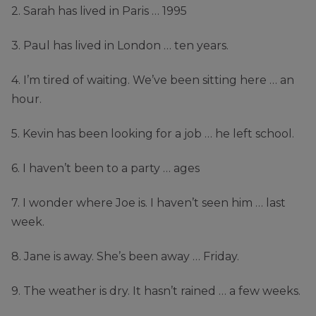
2. Sarah has lived in Paris … 1995
3. Paul has lived in London … ten years.
4. I’m tired of waiting. We’ve been sitting here … an
hour.
5. Kevin has been looking for a job … he left school.
6. I haven’t been to a party … ages
7. I wonder where Joe is. I haven’t seen him … last
week.
8. Jane is away. She’s been away … Friday.
9. The weather is dry. It hasn’t rained … a few weeks.