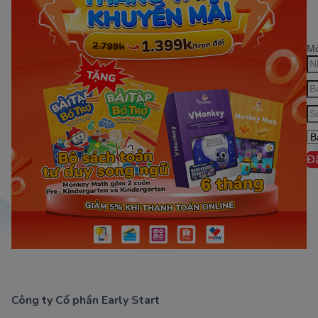
Mớ
Đ
Công ty Cổ phần Early Start