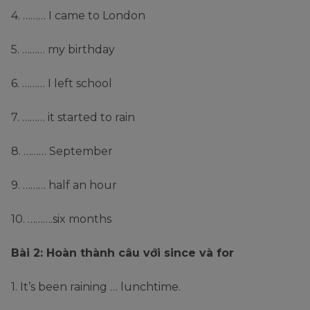
4. ……… I came to London
5. ……… my birthday
6. ……… I left school
7. ……… it started to rain
8. ……… September
9. ……… half an hour
10. ……….six months
Bài 2: Hoàn thành câu với since và for
1. It’s been raining … lunchtime.