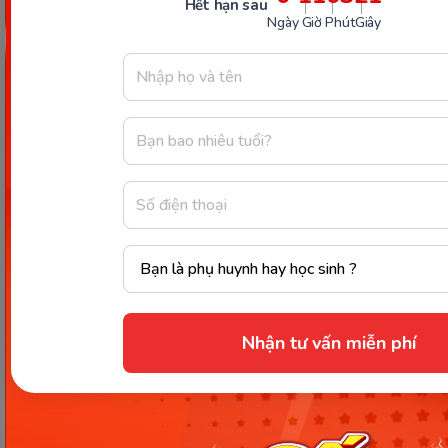
Hết hạn sau
Thì hiện tại hoàn thành since for
tuy là một phần
Ngày
Giờ
Phút
Giây
kiến thức nhỏ nhưng lại xuất hiện thường trong
các bài test quan trọng, do đó bạn học hãy hiểu kĩ
và ứng dụng thật tốt mảng ngữ pháp này.
#English General
Chia sẻ ngay
Thông tin trong bài viết được tổng hợp nhằm
mục đích tham khảo và có thể thay đổi mà
không cần báo trước. Quý khách vui lòng
kiểm tra lại qua các kênh chính thức hoặc liên
hệ trực tiếp với đơn vị liên quan để nắm bắt
Nhận tư vấn miễn phí
tình hình thực tế.