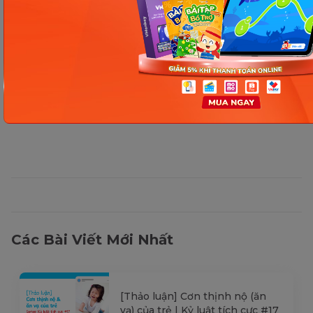
mục đích tham khảo và có thể thay đổi mà
không cần báo trước. Quý khách vui lòng
kiểm tra lại qua các kênh chính thức hoặc liên
hệ trực tiếp với đơn vị liên quan để nắm bắt
tình hình thực tế.
Các Bài Viết Mới Nhất
[Thảo luận] Cơn thịnh nộ (ăn
vạ) của trẻ | Kỷ luật tích cực #17