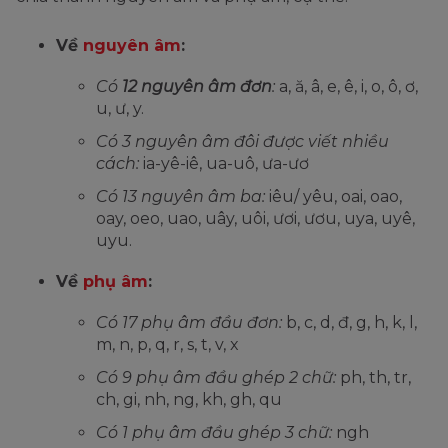
Về
nguyên âm
:
Có
12 nguyên âm đơn
:
a, ă, â, e, ê, i, o, ô, ơ,
u, ư, y.
Có 3 nguyên âm đôi được viết nhiều
cách:
ia-yê-iê, ua-uô, ưa-ươ
Có 13 nguyên âm ba:
iêu/ yêu, oai, oao,
oay, oeo, uao, uây, uôi, ươi, ươu, uya, uyê,
uyu.
Về
phụ âm
:
Có 17 phụ âm đầu đơn:
b, c, d, đ, g, h, k, l,
m, n, p, q, r, s, t, v, x
Có 9 phụ âm đầu ghép 2 chữ:
ph, th, tr,
ch, gi, nh, ng, kh, gh, qu
Có 1 phụ âm đầu ghép 3 chữ:
ngh