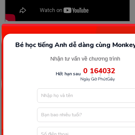
Giới thiệu ứng dụng VMonkey.
Bé học tiếng Anh dễ dàng cùng Monkey
Ba mẹ đừng bỏ lỡ cơ hội giúp con phát âm
Nhận tư vấn về chương trình
chuẩn và xây dựng nền tảng tiếng Việt vững
chắc cùng ứng dụng VMonkey.
0
16
40
31
Hết hạn sau
Ngày
Giờ
Phút
Giây
Nhìn chung, cách
phát âm chữ qu
tuy không khó
nhưng cũng không phải phụ huynh nào cũng nắm