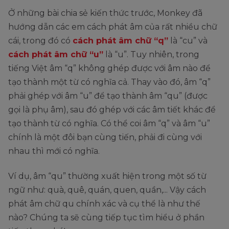
Ở những bài chia sẻ kiến thức trước, Monkey đã
hướng dẫn các em cách phát âm của rất nhiều chữ
cái, trong đó có
cách phát âm chữ “q”
là “cu” và
cách phát âm chữ “u”
là “u”. Tuy nhiên, trong
tiếng Việt âm “q” không ghép được với âm nào để
tạo thành một từ có nghĩa cả. Thay vào đó, âm “q”
phải ghép với âm “u” để tạo thành âm “qu” (được
gọi là phụ âm), sau đó ghép với các âm tiết khác để
tạo thành từ có nghĩa. Có thể coi âm “q” và âm “u”
chính là một đôi bạn cùng tiến, phải đi cùng với
nhau thì mới có nghĩa.
Ví dụ, âm “qu” thường xuất hiện trong một số từ
ngữ như: quà, quê, quán, quen, quần,... Vậy cách
phát âm chữ qu chính xác và cụ thể là như thế
nào? Chúng ta sẽ cùng tiếp tục tìm hiểu ở phần