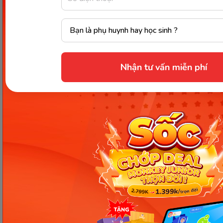
rõ. Thông qua bài viết này, Monkey hy vọng đã giúp
ba mẹ và các em học sinh có thêm được kiến thức
hữu ích. Chúc các em học tốt môn Tiếng Việt!
Xem thêm:
Nhận tư vấn miễn phí
Cách phát âm chữ tr trong bảng chữ cái tiếng
Việt đúng chuẩn
Cách phát âm chữ ư trong bảng chữ cái tiếng
Việt đúng chuẩn
Cách phát âm chữ ơ trong bảng chữ cái tiếng
Việt chuẩn
#phát âm chữ cái tiếng việt
Chia sẻ ngay
Thông tin trong bài viết được tổng hợp nhằm