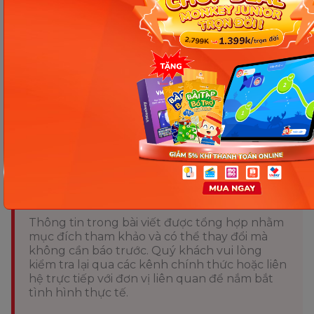
Việc nắm vững
cấu trúc more and more
sẽ giúp
bạn diễn đạt sự tăng dần một cách tự nhiên và
chính xác trong tiếng Anh. Khi hiểu rõ cách dùng,
các dạng cấu trúc phổ biến và những lưu ý quan
trọng, người học có thể tránh lỗi sai thường gặp và
áp dụng more and more hiệu quả trong cả giao
tiếp lẫn bài viết.
Chia sẻ ngay
Thông tin trong bài viết được tổng hợp nhằm
mục đích tham khảo và có thể thay đổi mà
không cần báo trước. Quý khách vui lòng
kiểm tra lại qua các kênh chính thức hoặc liên
hệ trực tiếp với đơn vị liên quan để nắm bắt
tình hình thực tế.