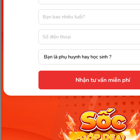
home.
She is becoming more and more happier.
English is more and more importance today.
He speaks more and more fluent.
Đáp án gợi ý:
colder → cold
likes → like
Nhận tư vấn miễn phí
happier → happy
importance → important
fluent → fluently
Kết luận