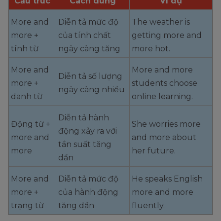
Cấu trúc
Cách dùng
Ví dụ
More and
Diễn tả mức độ
The weather is
more +
của tính chất
getting more and
tính từ
ngày càng tăng
more hot.
More and
More and more
Diễn tả số lượng
more +
students choose
ngày càng nhiều
danh từ
online learning.
Diễn tả hành
Động từ +
She worries more
động xảy ra với
more and
and more about
tần suất tăng
more
her future.
dần
More and
Diễn tả mức độ
He speaks English
more +
của hành động
more and more
trạng từ
tăng dần
fluently.