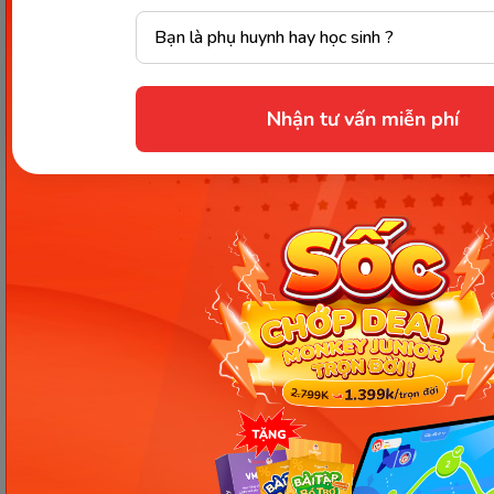
of
15
Accuse somebody of V-ing.
breaking
Tóm lại, câu trả lời cho câu hỏi “
accused đi với giới
Nhận tư vấn miễn phí
từ gì
” chính là giới từ “of”. Hy vọng qua bài viết này,
bạn đã nắm vững cấu trúc accuse somebody of
something cũng như phân biệt được nó với các từ
dễ gây nhầm lẫn như “charge” hay “blame”. Đừng
quên luyện tập thường xuyên để sử dụng cấu trúc
này một cách tự nhiên nhất nhé!
Chia sẻ ngay
Thông tin trong bài viết được tổng hợp nhằm
mục đích tham khảo và có thể thay đổi mà
không cần báo trước. Quý khách vui lòng