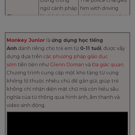
Dùng trong
The police charged
ngữ cảnh pháp
him with driving
Charge
lý chính thức.
while intoxicated.
somebody
Cảnh sát hoặc
(Cảnh sát đã truy
with
tòa án truy tố
tố anh ta tội lái xe
Monkey Junior
là
ứng dụng học tiếng
một tội danh
trong tình trạng
Anh
dành riêng cho trẻ em từ
0-11 tuổi
, được xây
cụ thể.
say xỉn).
dựng dựa trên
các phương pháp giáo dục
Đổ lỗi, quy
sớm
tiên tiến như
Glenn Doman
và
Đa giác quan
.
Don't blame me for
trách nhiệm
Chương trình cung cấp một kho tàng từ vựng
your own mistakes!
Blame
cho ai về một
khổng lồ thuộc nhiều chủ đề gần gũi, giúp trẻ
(Đừng có đổ lỗi cho
somebody
việc gì đó
không chỉ nhận diện mặt chữ mà còn hiểu sâu
tôi về những sai
for
(thường mang
nghĩa của từ thông qua hình ảnh, âm thanh và
lầm của chính
tính chủ quan,
video sinh động.
bạn!)
đời thường).