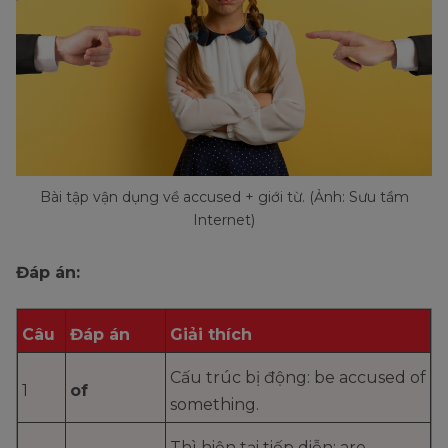
Bài tập vận dụng về accused + giới từ. (Ảnh: Sưu tầm
Internet)
Đáp án:
Câu
Đáp án
Giải thích
Cấu trúc bị động: be accused of
1
of
something.
Thì hiện tại tiếp diễn: are