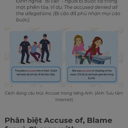
Định nghĩa: "Bị cáo" - người bị buộc tội trong
một phiên tòa.
Ví dụ: The accused denied all
the allegations. (Bị cáo đã phủ nhận mọi cáo
buộc).
Cách dùng cấu trúc Accuse trong tiếng Anh. (Ảnh: Sưu tầm
Internet)
Phân biệt Accuse of, Blame