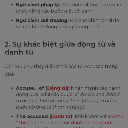
Ngữ cảnh pháp lý:
Khi cảnh sát hoặc cơ quan
chức năng cáo buộc một tội danh.
Ngữ cảnh đời thường:
Khi bạn chỉ trích ai đó
vì một hành động không trung thực.
2. Sự khác biệt giữa động từ và
danh từ
Cần lưu ý sự thay đổi vai trò của từ Accused trong
câu:
Accuse... of (
Động từ
):
Nhấn mạnh vào hành
động đưa ra lời cáo buộc.
Ví dụ: No one dared
to accuse him of corruption. (Không ai dám
buộc tội ông ta tham nhũng).
The accused (
Danh từ
):
Khi đi kèm với
mạo từ
"The"
, nó trở thành một
danh từ chỉ người
.