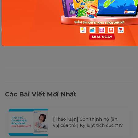
kiểm tra lại qua các kênh chính thức hoặc liên
hệ trực tiếp với đơn vị liên quan để nắm bắt
tình hình thực tế.
Các Bài Viết Mới Nhất
[Thảo luận] Cơn thịnh nộ (ăn
vạ) của trẻ | Kỷ luật tích cực #17