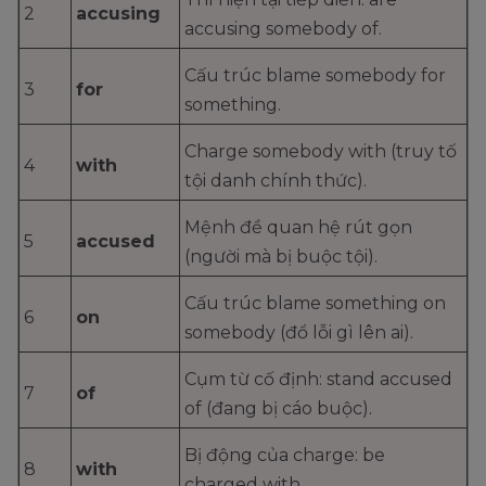
2
accusing
accusing somebody of.
Cấu trúc blame somebody for
3
for
something.
Charge somebody with (truy tố
4
with
tội danh chính thức).
Mệnh đề quan hệ rút gọn
5
accused
(người mà bị buộc tội).
Cấu trúc blame something on
6
on
somebody (đổ lỗi gì lên ai).
Cụm từ cố định: stand accused
7
of
of (đang bị cáo buộc).
Bị động của charge: be
8
with
charged with.