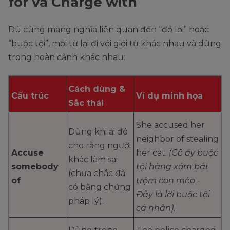
for và Charge with
Dù cùng mang nghĩa liên quan đến “đổ lỗi” hoặc
“buộc tội”, mỗi từ lại đi với giới từ khác nhau và dùng
trong hoàn cảnh khác nhau:
Cách dùng &
Cấu trúc
Ví dụ minh họa
Sắc thái
She accused her
Dùng khi ai đó
neighbor of stealing
cho rằng người
Accuse
her cat.
(Cô ấy buộc
khác làm sai
somebody
tội hàng xóm bắt
(chưa chắc đã
of
trộm con mèo -
có bằng chứng
Đây là lời buộc tội
pháp lý).
cá nhân).