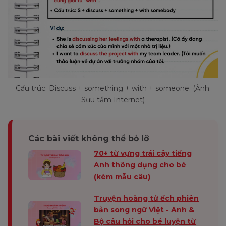
Cấu trúc: Discuss + something + with + someone. (Ảnh:
Sưu tầm Internet)
Các bài viết không thể bỏ lỡ
70+ từ vựng trái cây tiếng
Anh thông dụng cho bé
(kèm mẫu câu)
Truyện hoàng tử ếch phiên
bản song ngữ Việt - Anh &
Bộ câu hỏi cho bé luyện từ