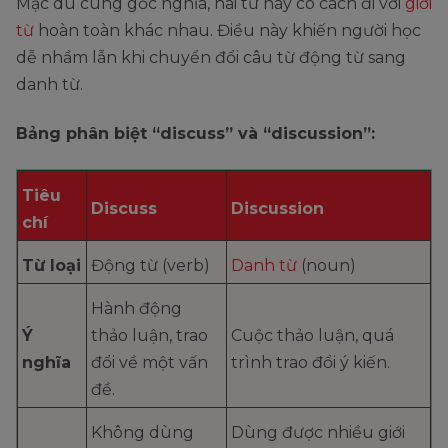
Mặc dù cùng gốc nghĩa, hai từ này có cách đi với
giới
từ
hoàn toàn khác nhau. Điều này khiến người học
dễ nhầm lẫn khi chuyển đổi câu từ động từ sang
danh từ.
Bảng phân biệt “discuss” và “discussion”:
Tiêu
Discuss
Discussion
chí
Từ loại
Động từ (verb)
Danh từ
(noun)
Hành động
Ý
thảo luận, trao
Cuộc thảo luận, quá
nghĩa
đổi về một vấn
trình trao đổi ý kiến.
đề.
Không dùng
Dùng được nhiều giới