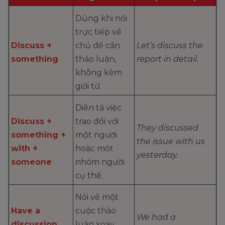
Dùng khi nói
trực tiếp về
Discuss +
chủ đề cần
Let’s discuss the
something
thảo luận,
report in detail.
không kèm
giới từ.
Diễn tả việc
Discuss +
trao đổi với
They discussed
something +
một người
the issue with us
with +
hoặc một
yesterday.
someone
nhóm người
cụ thể.
Nói về một
Have a
cuộc thảo
We had a
discussion
luận xoay