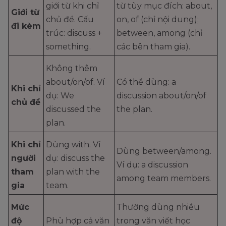
giới từ khi chỉ
từ tùy mục đích: about,
Giới từ
chủ đề. Cấu
on, of (chỉ nội dung);
đi kèm
trúc: discuss +
between, among (chỉ
something.
các bên tham gia).
Không thêm
about/on/of. Ví
Có thể dùng: a
Khi chỉ
dụ: We
discussion about/on/of
chủ đề
discussed the
the plan.
plan.
Khi chỉ
Dùng with. Ví
Dùng between/among.
người
dụ: discuss the
Ví dụ: a discussion
tham
plan with the
among team members.
gia
team.
Mức
Thường dùng nhiều
độ
Phù hợp cả văn
trong văn viết học