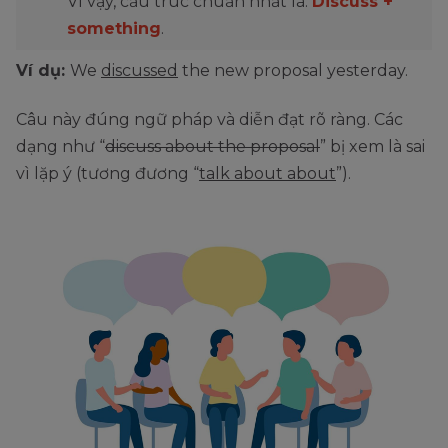
Vì vậy, cấu trúc chuẩn nhất là:
Discuss +
something
.
Ví dụ:
We
discussed
the new proposal yesterday.
Câu này đúng ngữ pháp và diễn đạt rõ ràng. Các
dạng như “
discuss about the proposal
” bị xem là sai
vì lặp ý (tương đương “
talk about about
”).