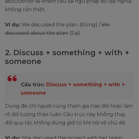
about/on/of sẽ khiến câu sai ngữ pháp do lặp nghĩa
không cần thiết.
Ví dụ:
We discussed the plan. (Đúng) /
We
discussed about the plan.
(Sai)
2. Discuss + something + with +
someone
Cấu trúc:
Discuss + something + with +
someone
Dùng để chỉ người cùng tham gia trao đổi hoặc làm
rõ đối tượng thảo luận. Cấu trúc này không thay
đổi quy tắc không dùng giới từ khi nói về chủ đề.
Ví dụ:
She discussed the project with her team.