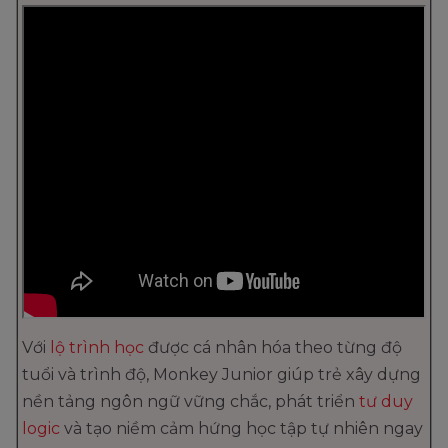
Với
lộ trình học
được cá nhân hóa theo từng độ
tuổi và trình độ, Monkey Junior giúp trẻ xây dựng
nền tảng ngôn ngữ vững chắc, phát triển
tư duy
logic
và tạo niềm cảm hứng học tập tự nhiên ngay