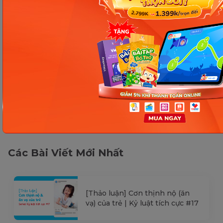
kiểm tra lại qua các kênh chính thức hoặc liên
hệ trực tiếp với đơn vị liên quan để nắm bắt
tình hình thực tế.
Các Bài Viết Mới Nhất
[Thảo luận] Cơn thịnh nộ (ăn
vạ) của trẻ | Kỷ luật tích cực #17