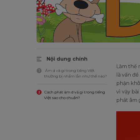
Nội dung chính
Làm thế 
Âm d và gi trong tiếng Việt
1
là vấn đề
thường bị nhầm lẫn như thế nào?
phận khôn
vì vậy bài
Cách phát âm d và gi trong tiếng
2
Việt sao cho chuẩn?
phát âm g