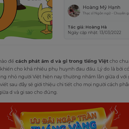
Hoàng Mỹ Hạnh
Thạc sĩ Ngôn ngữ - Chuyên g
Tác giả: Hoàng Hà
Ngày cập nhật: 13/03/2022
nào để
cách phát âm d và gi trong tiếng Việt
cho chuẩ
 khiến cho khá nhiều phụ huynh đau đầu. Lý do là bởi c
g nhỏ người Việt hiện nay thường nhầm lẫn giữa d với g
 viết sau đây sẽ giới thiệu chi tiết cho mọi người cách phâ
iữa d và gi sao cho đúng.