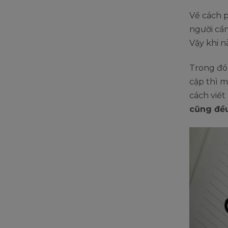
Về cách p
người cần
Vậy khi n
Trong đó,
cập thì 
cách viết 
cũng đều