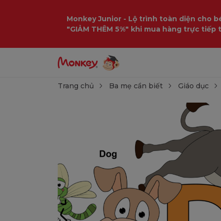
Monkey Junior - Lộ trình toàn diện cho bé
"GIẢM THÊM 5%" khi mua hàng trực tiếp 
Trang chủ
Ba mẹ cần biết
Giáo dục