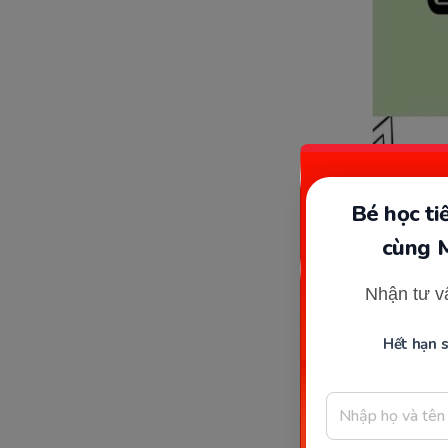
Bé học t
cùng 
Cách phá
Nhận tư v
Sở dĩ, n
phát âm g
Hết hạn 
dùng âm
khi nào d
dùng d h