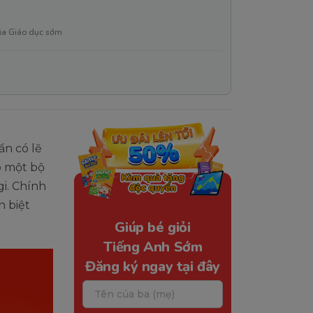
ia Giáo dục sớm
n có lẽ
ó một bộ
i. Chính
n biệt
Giúp bé giỏi
Tiếng Anh Sớm
Đăng ký ngay tại đây