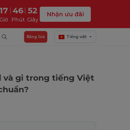
17
46
50
Nhận ưu đãi
Giờ
Phút
Giây
Bảng Giá
Tiếng việt
và gi trong tiếng Việt
 chuẩn?