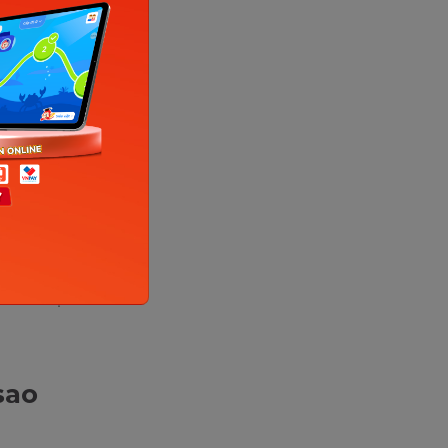
ậm/ đánh
, cơn
 mài giũa,
ay rau
o thời
 sai.
m văn học
sao