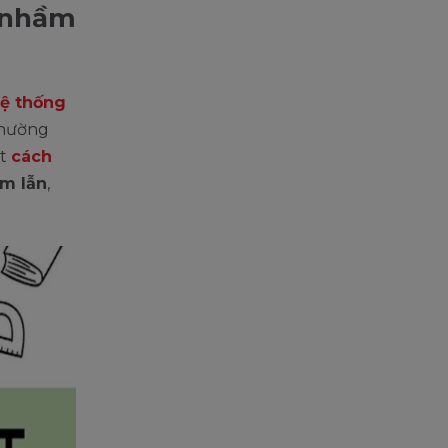
ị nhầm
ệ thống
thường
ệt
cách
ầm lẫn
,