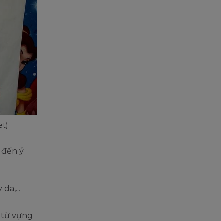
et)
 đến ý
da,...
g từ vựng