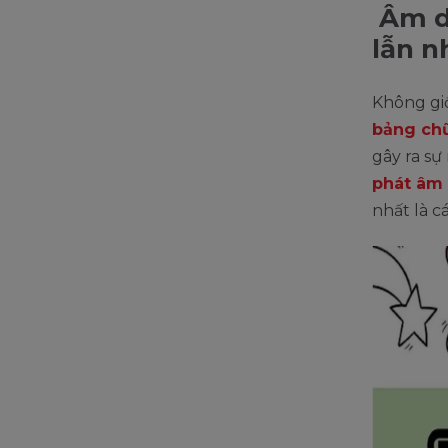
Âm d 
lẫn n
Không gi
bảng chữ
gây ra sự
phát âm
nhất là c