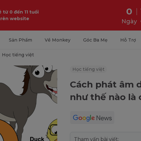
0
 từ 0 đến 11 tuổi
trên website
Ngày
Sản Phẩm
Về Monkey
Góc Ba Mẹ
Hỗ Trợ
Học tiếng việt
Học tiếng việt
Cách phát âm d 
như thế nào là
Tham vấn bài viết: