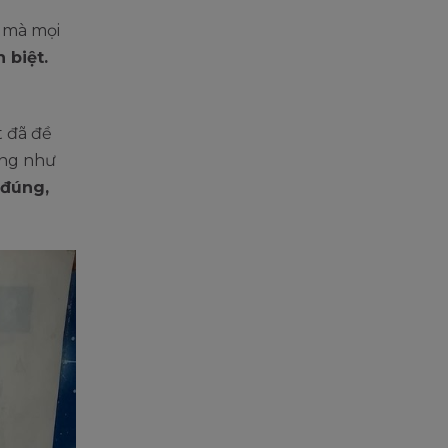
p mà mọi
 biệt.
t đã đề
ũng như
 đúng,