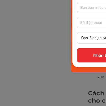
Chẳng h
giậm, dẫ
dông/ cơn
thư dãn/
dền/ rau g
Và lý do 
Giữa
Nhận t
gian
Có n
Viết
xưa.
Cách 
cho 