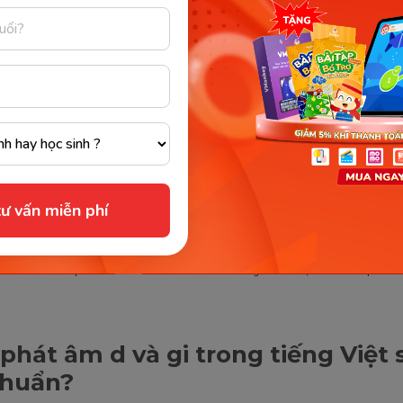
ạn như
dàn mướp/ giàn mướp, cái dại/ cái giại, đánh d
m đạp/ giẫm đạp, bờ dậu/ bờ giậu, dở chứng/ giở chứng
 giông, trôi dạt/ trôi giạt, dội nước/ giội nước, mài dũa/
 thư giãn, già dặn/ già giặn, dong buồm/ giong buồm h
iền,...
Những trường hợp này được gọi là “
lưỡng khả
”.
xảy ra tình trạng lưỡng khả này là:
 2 từ dùng d và gi sẽ có 1 từ được dùng trước nhưng the
ư vấn miễn phí
 thì cách viết phụ âm bị thay đổi.
gười không hiểu rõ nghĩa gốc của từ nên dùng sai và viết
 theo thói quen hình thành từ thế kỷ trước, các tác phẩ
phát âm d và gi trong tiếng Việt 
chuẩn?