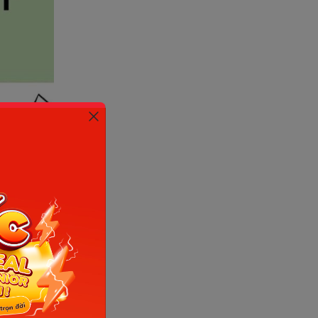
internet)
lẫn cách
hau
, đều
hận biết
 có thể