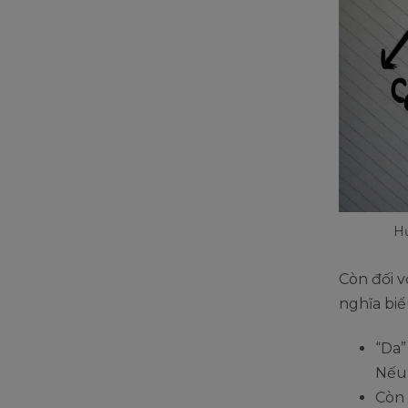
Hư
Còn đối 
nghĩa bi
“Da”
Nếu 
Còn 